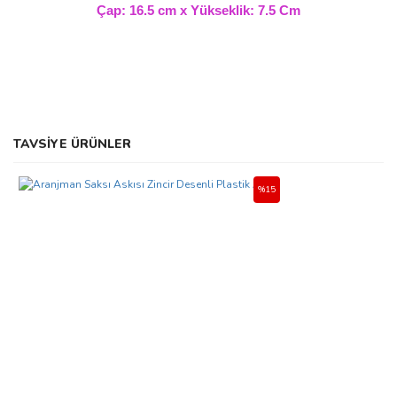
Çap: 16.5 cm x Yükseklik: 7.5 Cm
Bu ürünün fiyat bilgisi, resim, ürün açıklamalarında ve diğer
TAVSİYE ÜRÜNLER
konularda yetersiz gördüğünüz noktaları öneri formunu kullanarak
Bu ürüne ilk yorumu siz yapın!
tarafımıza iletebilirsiniz.
Görüş ve önerileriniz için teşekkür ederiz.
%15
Yorum Yaz
Ürün resmi kalitesiz, bozuk veya görüntülenemiyor.
Ürün açıklamasında eksik bilgiler bulunuyor.
Ürün bilgilerinde hatalar bulunuyor.
Ürün fiyatı diğer sitelerden daha pahalı.
Bu ürüne benzer farklı alternatifler olmalı.