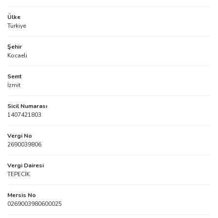
Ülke
Türkiye
Şehir
Kocaeli
Semt
İzmit
Sicil Numarası
1407421803
Vergi No
2690039806
Vergi Dairesi
TEPECİK
Mersis No
0269003980600025