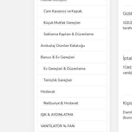
Cam Kavanoz ve Kapak
Gizl
Küçük Mutfak Gereçleri
GİZLİ
tarafı
Saklama Kapları & Düzenleme
Ambalaj Ürünleri Kataloğu
Banyo & Ev Gereçleri
İpta
TÜKET
Ev Gereçleri & Düzenleme
verdi
Temizlik Gereçleri
Hırdavat
Kişis
Nalburiye & Hırdavat
Damla
IŞIK & AYDINLATMA
(bund
VANTİLATÖR % FAN