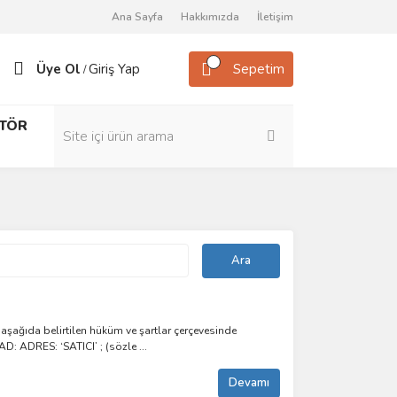
Ana Sayfa
Hakkımızda
İletişim
Üye Ol
Giriş Yap
Sepetim
/
TÖR
ağıda belirtilen hüküm ve şartlar çerçevesinde
D: ADRES: ‘SATICI’ ; (sözle ...
Devamı