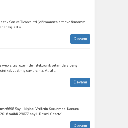
ik San ve Ticaret Ltd Ştifirmamıza aittir ve firmamız
nan kişisel v ...
Devamı
b sitesi üzerinden elektronik ortamda sipariş
 kabul etmiş sayılırsınız. Alıcıl ...
Devamı
dirme6698 Sayılı Kişisel Verilerin Korunması Kanunu
016 tarihli 29677 sayılı Resmi Gazete’ ...
Devamı