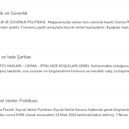
ilik ve Güvenlik
LİK VE GÜVENLİK POLİTİKASI Mağazamızda verilen tüm servisler kayıtlı Damla Plast
ndan işletilir. Firmamız,çeşitli amaçlarla kişisel veriler toplayabilir. Aşağıda, topla
l ve İade Şartları
İCİ HAKLARI – CAYMA – İPTAL İADE KOŞULLARI GENEL: Kullanmakta olduğunuz we
ğiniz takdirde, size sunulan ön bilgilendirme formunu ve mesafeli satış sözleşmesini
el Veriler Politikası
 Plastik Kişisel Veriler Politikası Kişisel Veriler Kanunu hakkında genel bilgilen
an sonra KVKK olarak anılacaktır) 24 Mart 2016 tarihinde kabul edilmiş, 7 Nisan 2