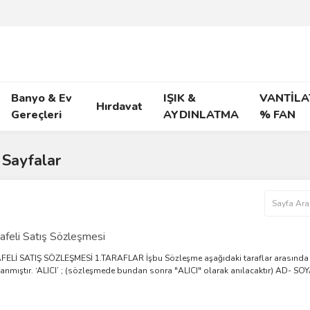
Banyo & Ev
IŞIK &
VANTİLA
Hırdavat
Gereçleri
AYDINLATMA
% FAN
Sayfalar
feli Satış Sözleşmesi
ELİ SATIŞ SÖZLEŞMESİ 1.TARAFLAR İşbu Sözleşme aşağıdaki taraflar arasında aş
anmıştır. ‘ALICI’ ; (sözleşmede bundan sonra "ALICI" olarak anılacaktır) AD- SOYA