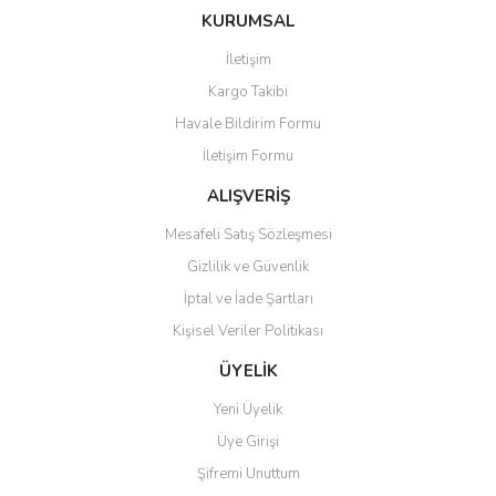
konularda yetersiz gördüğünüz noktaları öneri formunu kullanarak
Bu ürüne ilk yorumu siz yapın!
KURUMSAL
tarafımıza iletebilirsiniz.
Görüş ve önerileriniz için teşekkür ederiz.
İletişim
Yorum Yaz
Kargo Takibi
Ürün resmi kalitesiz, bozuk veya görüntülenemiyor.
Havale Bildirim Formu
Ürün açıklamasında eksik bilgiler bulunuyor.
İletişim Formu
Ürün bilgilerinde hatalar bulunuyor.
Ürün fiyatı diğer sitelerden daha pahalı.
ALIŞVERİŞ
Bu ürüne benzer farklı alternatifler olmalı.
Mesafeli Satış Sözleşmesi
Gizlilik ve Güvenlik
İptal ve İade Şartları
Kişisel Veriler Politikası
Gönder
ÜYELİK
Yeni Üyelik
Üye Girişi
Şifremi Unuttum