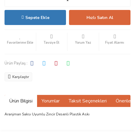
Sepete Ekle
Hızlı Satın Al
Tavsiye Et
Yorum Yaz
Fiyat Alarmı
Ürün Paylaş :
Karşılaştır
Ürün Bilgisi
Yorumlar
Taksit Seçenekleri
Önerilerin
Aranjman Saksı Uyumlu Zincir Desenli Plastik Askı
Bu ürünün fiyat bilgisi, resim, ürün açıklamalarında ve diğer