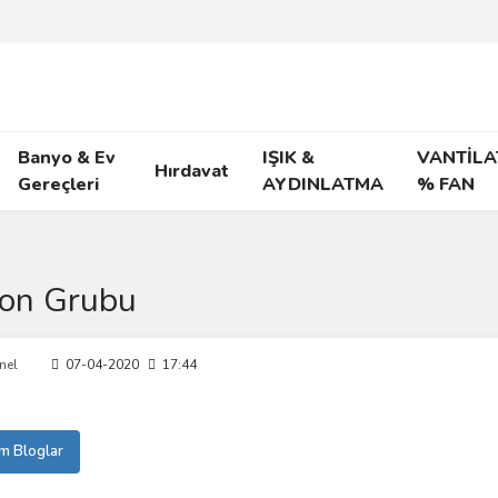
Banyo & Ev
IŞIK &
VANTİLA
Hırdavat
Gereçleri
AYDINLATMA
% FAN
don Grubu
nel
07-04-2020
17:44
m Bloglar