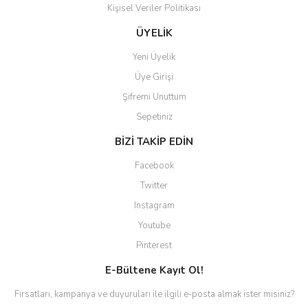
Kişisel Veriler Politikası
Gönder
ÜYELİK
Yeni Üyelik
Üye Girişi
Şifremi Unuttum
Sepetiniz
BİZİ TAKİP EDİN
Facebook
Twitter
Instagram
Youtube
Pinterest
E-Bültene Kayıt Ol!
Fırsatları, kampanya ve duyuruları ile ilgili e-posta almak ister misiniz?