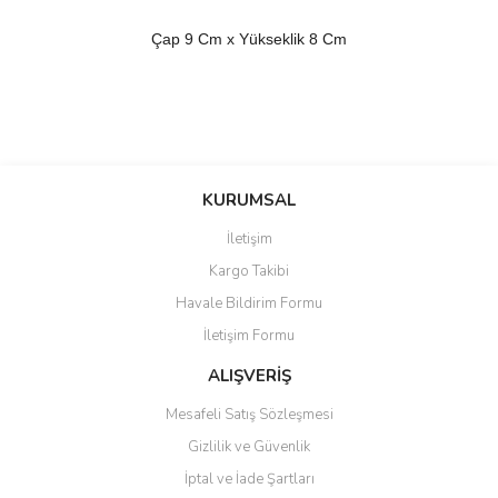
Çap 9 Cm x Yükseklik 8 Cm
Bu ürünün fiyat bilgisi, resim, ürün açıklamalarında ve diğer
konularda yetersiz gördüğünüz noktaları öneri formunu kullanarak
Bu ürüne ilk yorumu siz yapın!
KURUMSAL
tarafımıza iletebilirsiniz.
Görüş ve önerileriniz için teşekkür ederiz.
İletişim
Yorum Yaz
Kargo Takibi
Ürün resmi kalitesiz, bozuk veya görüntülenemiyor.
Havale Bildirim Formu
Ürün açıklamasında eksik bilgiler bulunuyor.
İletişim Formu
Ürün bilgilerinde hatalar bulunuyor.
Ürün fiyatı diğer sitelerden daha pahalı.
ALIŞVERİŞ
Bu ürüne benzer farklı alternatifler olmalı.
Mesafeli Satış Sözleşmesi
Gizlilik ve Güvenlik
İptal ve İade Şartları