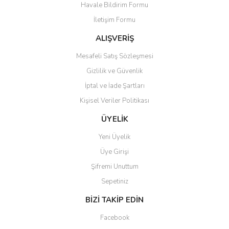
Havale Bildirim Formu
Ürün açıklamasında eksik bilgiler bulunuyor.
İletişim Formu
Ürün bilgilerinde hatalar bulunuyor.
Ürün fiyatı diğer sitelerden daha pahalı.
ALIŞVERİŞ
Bu ürüne benzer farklı alternatifler olmalı.
Mesafeli Satış Sözleşmesi
Gizlilik ve Güvenlik
İptal ve İade Şartları
Kişisel Veriler Politikası
Gönder
ÜYELİK
Yeni Üyelik
Üye Girişi
Şifremi Unuttum
Sepetiniz
BİZİ TAKİP EDİN
Facebook